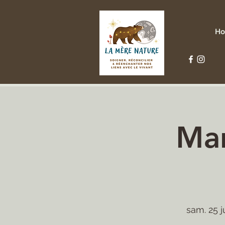
H
Mar
sam. 25 ju