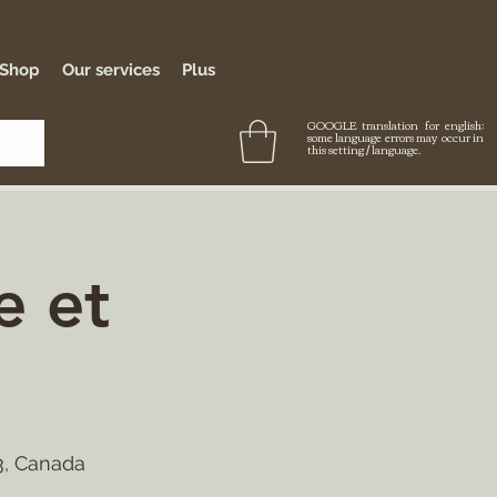
-Shop
Our services
Plus
GOOGLE translation for english:
some language errors may occur in
this setting / language.
e et
3, Canada