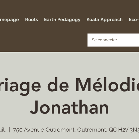
omepage
Roots
Earth Pedagogy
Koala Approach
Eco
Se connecter
iage de Mélodi
Jonathan
il.
  |  
750 Avenue Outremont, Outremont, QC H2V 3N