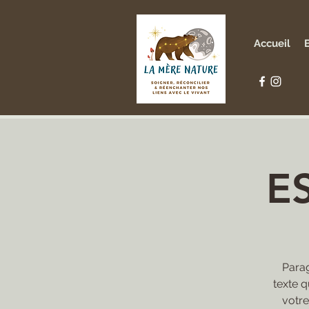
Accueil
E
Parag
texte q
votre