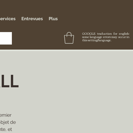
ervices
Entrevues
Plus
GOOGLE traduction for english:
some language errors may occur in
this setting/language.
LL
remier
objet de
te, et