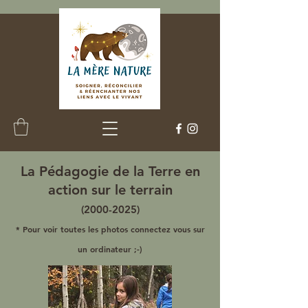
La
Pédagogie de la Terre
en
action sur le terrain
(2000-2025)
* Pour voir toutes les photos connectez vous sur
un ordinateur ;-)