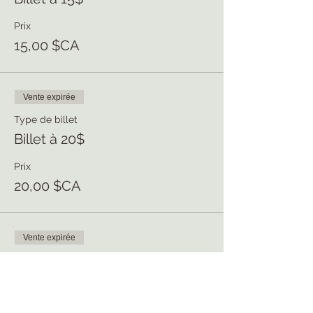
Prix
15,00 $CA
Vente expirée
Type de billet
Billet à 20$
Prix
20,00 $CA
Vente expirée
Type de billet
Billet à 25$
Prix