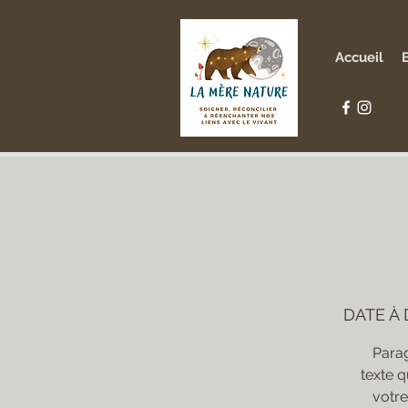
Accueil
DATE À
Parag
texte q
votre