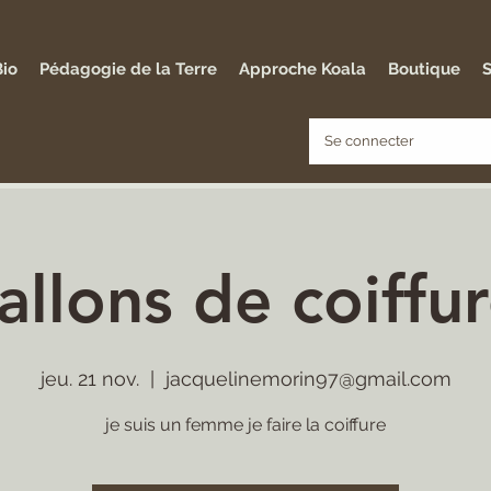
Bio
Pédagogie de la Terre
Approche Koala
Boutique
S
Se connecter
allons de coiffu
jeu. 21 nov.
  |  
jacquelinemorin97@gmail.com
je suis un femme je faire la coiffure