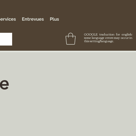
ervices
Entrevues
Plus
GOOGLE traduction for english:
some language errors may occur in
this setting/language.
re