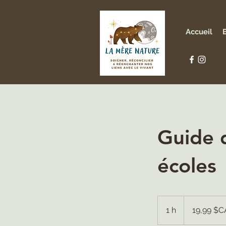
Accueil
Guide 
écoles
19,99
dollars
1 h
1
19,99 $C
canadiens