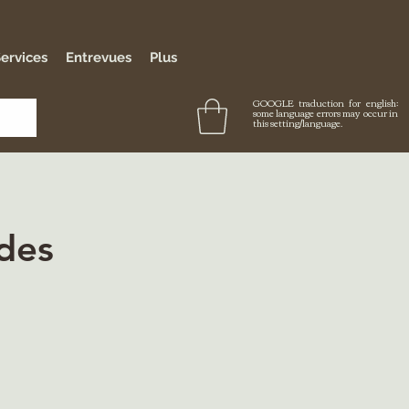
ervices
Entrevues
Plus
GOOGLE traduction for english:
some language errors may occur in
this setting/language.
des