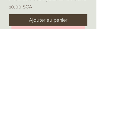
Prix
10,00 $CA
Ajouter au panier