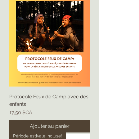
Protocole Feux de Camp avec des
enfants
Prix
17,50 $CA
Ajouter au panier
Période estivale incluse!